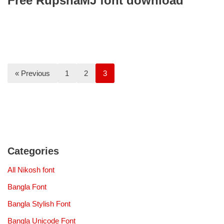
Free RupshaMJ font download
« Previous
1
2
3
Categories
All Nikosh font
Bangla Font
Bangla Stylish Font
Bangla Unicode Font