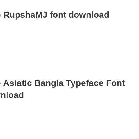
e RupshaMJ font download
 Asiatic Bangla Typeface Font
nload