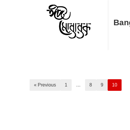
Ban
« Previous
1
…
8
9
10