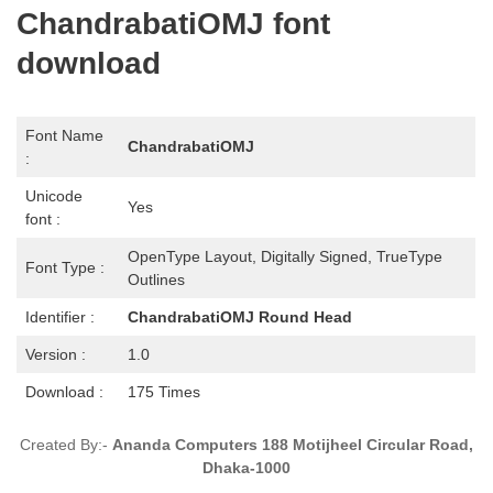
ChandrabatiOMJ font
download
Font Name
ChandrabatiOMJ
:
Unicode
Yes
font :
OpenType Layout, Digitally Signed, TrueType
Font Type :
Outlines
Identifier :
ChandrabatiOMJ
Round Head
Version :
1.0
Download :
175 Times
Created By:-
Ananda Computers
188 Motijheel Circular Road,
Dhaka-1000