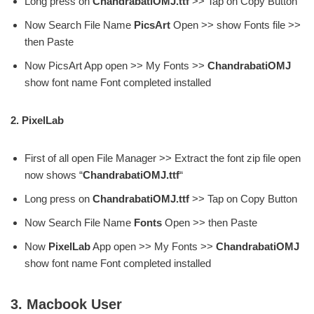
Long press on
ChandrabatiOMJ.ttf
>> Tap on Copy Button
Now Search File Name
PicsArt
Open >> show Fonts file >>
then Paste
Now PicsArt App open >> My Fonts >>
ChandrabatiOMJ
show font name Font completed installed
2. PixelLab
First of all open File Manager >> Extract the font zip file open
now shows “
ChandrabatiOMJ.ttf
“
Long press on
ChandrabatiOMJ.ttf
>> Tap on Copy Button
Now Search File Name
Fonts
Open >> then Paste
Now
PixelLab
App open >> My Fonts >>
ChandrabatiOMJ
show font name Font completed installed
3. Macbook User