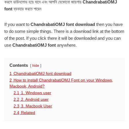
করলে ডাউনলোড হয়ে যাবে এবং আপনি যেকোনো জায়গায়
ChandrabatiOMJ
font
ব্যবহার করতে পারেন
If you want to
ChandrabatiOMJ font download
then you have
to do some simple things. There is a download link at the bottom
of the post. If you click there it will be downloaded and you can
use
ChandrabatiOMJ font
anywhere.
Contents
hide
1
ChandrabatiOMJ font download
2
How to install ChandrabatiOMJ Font on your Windows,
Macbook, Android?
2.1
1. Windows user
2.2
2. Android user
2.3
3. Macbook User
2.4
Related