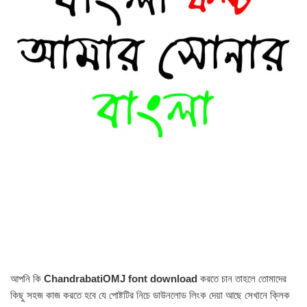
আপনি কি
ChandrabatiOMJ font download
করতে চান তাহলে তোমাদের
কিছু সহজ কাজ করতে হবে যে পোষ্টটির নিচে ডাউনলোড লিংক দেয়া আছে সেখানে ক্লিক