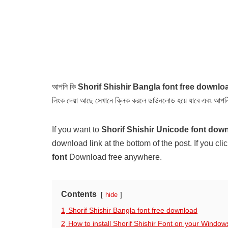
আপনি কি
Shorif Shishir Bangla font free downlo
লিংক দেয়া আছে সেখানে ক্লিক করলে ডাউনলোড হয়ে যাবে এবং আপন
If you want to
Shorif Shishir Unicode font dow
download link at the bottom of the post. If you c
font
Download free anywhere.
Contents
hide
1
Shorif Shishir Bangla font free download
2
How to install Shorif Shishir Font on your Windo