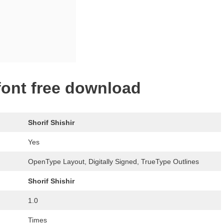
font free download
Shorif Shishir
Yes
OpenType Layout, Digitally Signed, TrueType Outlines
Shorif Shishir
1.0
Times