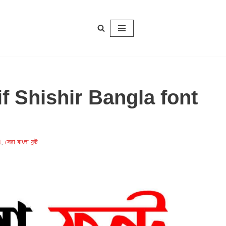
orif Shishir Bangla font
t
,
সেরা বাংলা ফন্ট