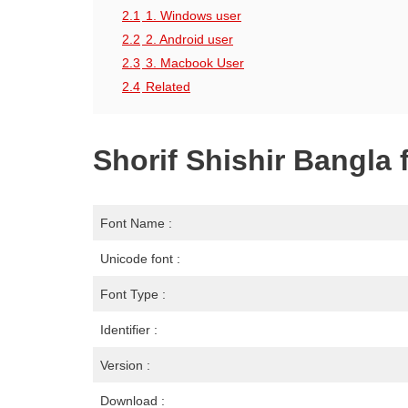
2.1
1. Windows user
2.2
2. Android user
2.3
3. Macbook User
2.4
Related
Shorif Shishir Bangla 
Font Name :
Unicode font :
Font Type :
Identifier :
Version :
Download :