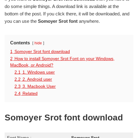
do some simple things. A download link is available at the
bottom of the post. If you click there, it will be downloaded, and
you can use the
Somoyer Srot font
anywhere.
Contents
hide
1
Somoyer Srot font download
2
How to install Somoyer Srot Font on your Windows,
MacBook, or Android?
2.1
1. Windows user
2.2
2. Android user
2.3
3. Macbook User
2.4
Related
Somoyer Srot font download
Font Name :
Somoyer Srot