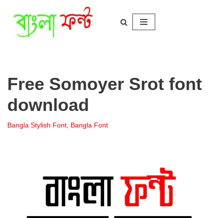
Skip
to
content
Free Somoyer Srot font
download
Bangla Stylish Font
,
Bangla Font